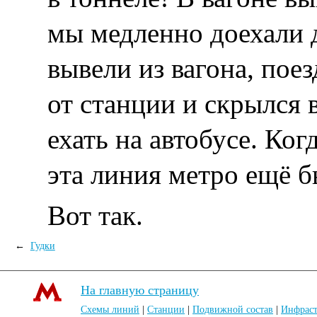
мы медленно доехали д
вывели из вагона, пое
от станции и скрылся 
ехать на автобусе. Ког
эта линия метро ещё б
Вот так.
←
Гудки
На главную страницу
Схемы линий
|
Станции
|
Подвижной состав
|
Инфраст