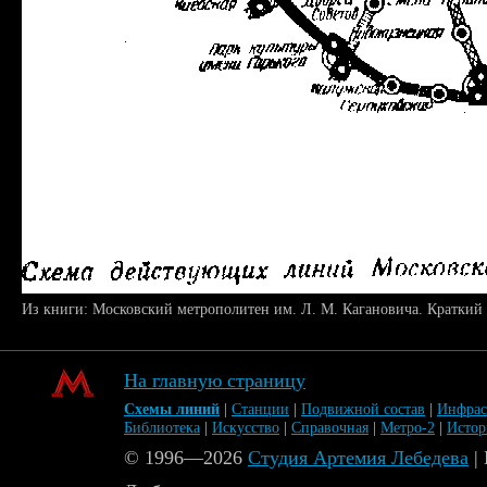
Из книги: Московский метрополитен им. Л. М. Кагановича. Краткий 
На главную страницу
Схемы линий
|
Станции
|
Подвижной состав
|
Инфрас
Библиотека
|
Искусство
|
Справочная
|
Метро-2
|
Исто
© 1996—2026
Студия Артемия Лебедева
|