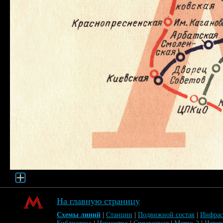
На главную страницу
Схемы линий
|
Станции
|
Подвижной состав
|
Инфрас