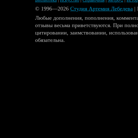
Библиотека
|
Искусство
|
Справочная
|
Метро-2
|
Исто
© 1996—2026
Студия Артемия Лебедева
|
Любые дополнения, пополнения, коммента
отзывы весьма приветствуются. При полн
цитировании, заимствовании, использова
обязательна.