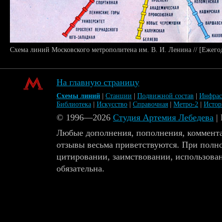
Схема линий Московского метрополитена им. В. И. Ленина // [Ежего
На главную страницу
Схемы линий
|
Станции
|
Подвижной состав
|
Инфрас
Библиотека
|
Искусство
|
Справочная
|
Метро-2
|
Исто
© 1996—2026
Студия Артемия Лебедева
|
Любые дополнения, пополнения, коммента
отзывы весьма приветствуются. При полн
цитировании, заимствовании, использова
обязательна.