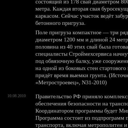
состоящий из 178 свай диаметром 80
метра. Каждая вторая свая буросекущ
каркасом. Сейчас участок ведёт забу
бетонного пригруза.
Поле пригруза компактное — три ря
диаметром 1200 мм и длиной 24 метра
половина из 40 этих свай была готова
специалисты Строймехсервиса начнут
под обвязочную балку, уже сооруже
на одной из боковых стен стартового
придёт время выемки грунта. (Источн
«Метростроевец», N31-2010)
Правительство РФ приняло комплек
10.08.2010
обеспечения безопасности на транспо
Координатором программы будет Мин
Программа состоит из подпрограмм 
транспорта, включая метрополитен 