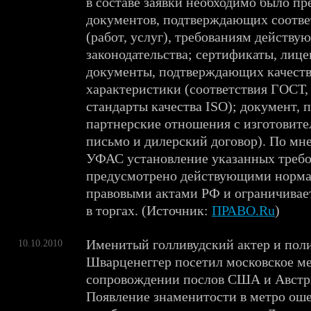
в составе заявки необходимо было пр
документов, подтверждающих соотве
(работ, услуг), требованиям действу
законодательства; сертификаты, лиц
документы, подтверждающих качест
характеристики (соответствия ГОСТ
стандарты качества ISO); документ,
партнерские отношения с изготовите
письмо и дилерский договор). По м
УФАС установление указанных требо
предусмотрено действующими норм
правовыми актами РФ и ограничивае
в торгах. (Источник:
ПРАВО.Ru
)
Именитый голливудский актер и пол
10.10.2010
Шварценеггер посетил московское ме
сопровождении послов США и Австри
Появление знаменитости в метро ош