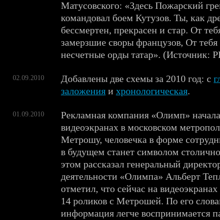
Матусовского: «Здесь Пожарский гре
командовал боем Кутузов. Ты, как дре
бессмертен, прекрасен и стар. От теб
замерзшие своры французов, От тебя
несчетные орды татар». (Источник: 
Добавлены две схемы за 2010 год: с
г
02.09.2010
заложения
и
хронологическая
.
Рекламная компания «Олимп» начала 
01.09.2010
видеоэкранах в московском метропол
Метрошу, человечка в форме сотрудн
в будущем станет символом столично
этом рассказал генеральный директо
деятельности «Олимпа» Альберт Теп
отметил, что сейчас на видеоэкранах
14 роликов с Метрошей. По его слова
информация легче воспринимается п