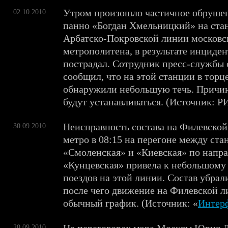
Утром произошло частичное обруше
02.10.2010
панно «Богдан Хмельницкий» на ста
Арбатско-Покровской линии московс
метрополитена, в результате инциден
пострадал. Сотрудник пресс-службы 
сообщил, что на этой станции в торц
обнаружили небольшую течь. Причи
будут устанавливаться. (Источник: Р
Неисправность состава на Филевской
30.09.2010
метро в 08:15 на перегоне между ст
«Смоленская» и «Киевская» по напр
«Кунцевская» привела к небольшому
поездов на этой линии. Состав убрали
после чего движение на Филевской л
обычный график. (Источник: «
Интер
20.09.2010