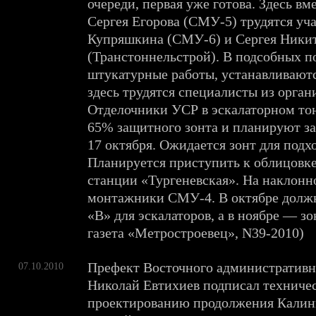
очереди, первая уже готова. Здесь вм
Сергея Егорова (СМУ-5) трудятся уч
Купряшкина (СМУ-6) и Сергея Ники
(Транстоннельстрой). В подсобных 
штукатурные работы, устанавливают
здесь трудятся специалисты из орган
Отделочники УСР в эскалаторном то
65% защитного зонта и планируют за
17 октября. Ожидается зонт для подх
Планируется приступить к облицовке 
станции «Тургеневская». На наклонн
монтажники СМУ-4. В октябре долж
«В» для эскалаторов, а в ноябре — з
газета «Метростроевец», N39-2010)
Префект Восточного административн
07.10.2010
Николай Евтихиев подписал техничес
проектированию продолжения Калин