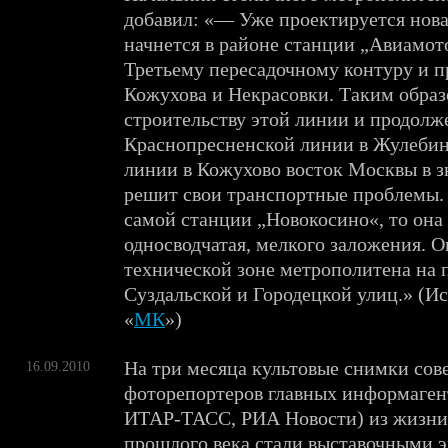
добавил: «— Уже проектируется нова
начнется в районе станции „Авиамот
Третьему пересадочному контуру и п
Кожухова и Некрасовки. Таким образ
строительству этой линии и продолж
Краснопресненской линии в Жулеби
линии в Кожухово восток Москвы в з
решит свои транспортные проблемы. 
самой станции „Новокосино«, то она 
односводчатая, мелкого заложения. О
технической зоне метрополитена на 
Суздальской и Городецкой улиц.» (Ис
«
МК
»)
На три месяца культовые снимки сов
16.09.2010
фоторепортеров главных информаген
ИТАР-ТАСС, РИА Новости) из жизни 
прошлого века стали выставочными 