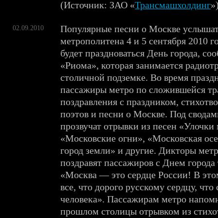
(Источник: ЗАО «
Трансмашхолдинг
»
Популярные песни о Москве услыша
02.09.2010
метрополитена 4 и 5 сентября 2010 го
будет праздноваться День города, с
«Риома», которая занимается радиот
столичной подземке. Во время празд
пассажиры метро по сложившейся т
поздравления с праздником, стихотв
поэтов и песни о Москве. Под свода
прозвучат отрывки из песен «Улочки 
«Московские огни», «Московская ос
город земли» и другие. Дикторы мет
поздравят пассажиров с Днем города
«Москва — это сердце России! В это
все, что дорого русскому сердцу, что 
человека». Пассажирам метро напомн
прошлом столицы отрывком из стих