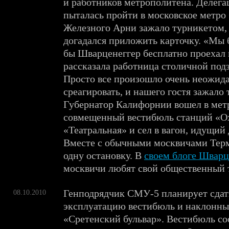
и работников метрополитена. Делег
пыталась пройти в московское метро 
Железного Арни зажало турникетом, 
догадался приложить карточку. «Мы 
бы Шварценеггер бесплатно проехал 
рассказала работница столичной под
Просто все произошло очень неожида
среагировать, и нашего гостя зажало
Губернатор Калифорнии вошел в мет
совмещенный вестибюль станций «О
«Театральная» и сел в вагон, идущий
Вместе с обычными москвичами Тер
одну остановку. В
своем блоге Шварц
москвичи любят свой общественный 
Генподрядчик СМУ-5 планирует сдать
08.10.2010
эксплуатацию вестибюль и наклонны
«Сретенский бульвар». Вестибюль со