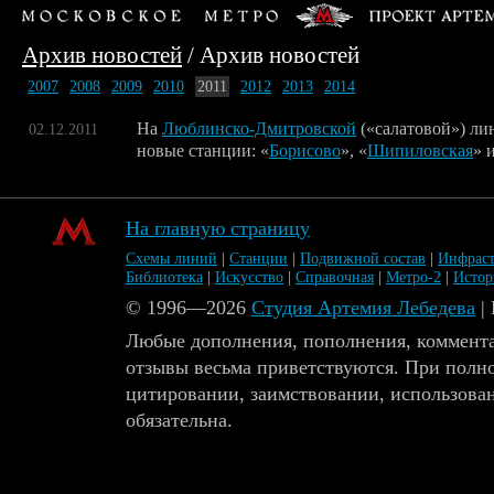
Архив новостей
/
Архив новостей
2007
2008
2009
2010
2011
2012
2013
2014
На
Люблинско-Дмитровской
(«салатовой») ли
02.12.2011
новые станции: «
Борисово
», «
Шипиловская
» 
На главную страницу
Схемы линий
|
Станции
|
Подвижной состав
|
Инфраст
Библиотека
|
Искусство
|
Справочная
|
Метро-2
|
Исто
© 1996—2026
Студия Артемия Лебедева
|
Любые дополнения, пополнения, коммента
отзывы весьма приветствуются. При полн
цитировании, заимствовании, использова
обязательна.