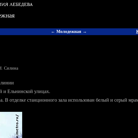
ежная
← Молодежная →
 Н. Силина
й линии
 и Ельнинской улицах.
а. В отделке станционного зала использован белый и серый мра