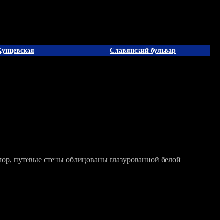
Кунцевская
Славянский бульвар
мор, путевые стены облицованы глазурованной белой