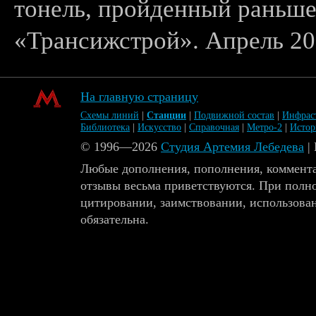
тонель, пройденный раньш
«Трансижстрой». Апрель 200
На главную страницу
Схемы линий
|
Станции
|
Подвижной состав
|
Инфрас
Библиотека
|
Искусство
|
Справочная
|
Метро-2
|
Исто
© 1996—2026
Студия Артемия Лебедева
|
Любые дополнения, пополнения, коммента
отзывы весьма приветствуются. При полн
цитировании, заимствовании, использова
обязательна.