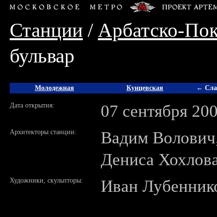
Станции
/
Арбатско-Пок
бульвар
Молодежная
Кунцевская
← Сла
Дата открытия:
07 сентября 20
Архитекторы станции:
Вадим Волович
Дениса Хохлов
Художники, скульпторы:
Иван Лубенник