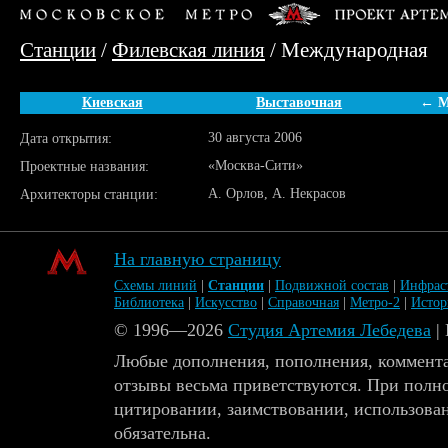
Станции
/
Филевская линия
/ Международная
Киевская
Выставочная
← М
30 августа 2006
Дата открытия:
«Москва-Сити»
Проектные названия:
А. Орлов, А. Некрасов
Архитекторы станции:
На главную страницу
Схемы линий
|
Станции
|
Подвижной состав
|
Инфрас
Библиотека
|
Искусство
|
Справочная
|
Метро-2
|
Исто
© 1996—2026
Студия Артемия Лебедева
|
Любые дополнения, пополнения, коммента
отзывы весьма приветствуются. При полн
цитировании, заимствовании, использова
обязательна.