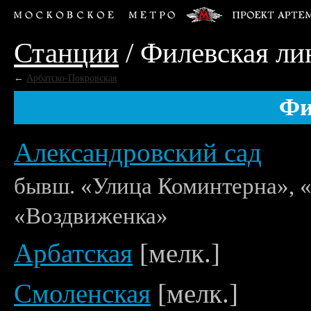
Станции
/
Филевская ли
←
Арбатско-Покровская
Фи
Александровский сад
бывш. «Улица Коминтерна», 
«Воздвиженка»
Арбатская
[мелк.]
Смоленская
[мелк.]