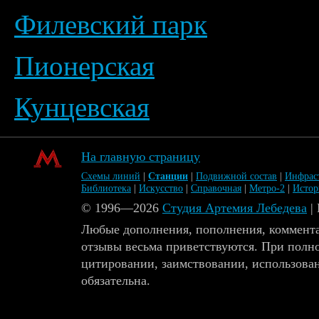
Филевский парк
Пионерская
Кунцевская
На главную страницу
Схемы линий
|
Станции
|
Подвижной состав
|
Инфрас
Библиотека
|
Искусство
|
Справочная
|
Метро-2
|
Исто
© 1996—2026
Студия Артемия Лебедева
|
Любые дополнения, пополнения, коммента
отзывы весьма приветствуются. При полн
цитировании, заимствовании, использова
обязательна.