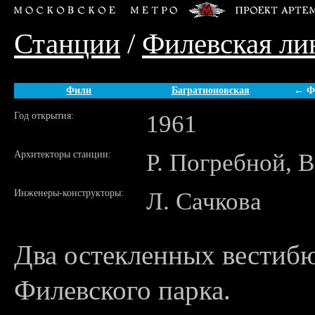
Станции
/
Филевская ли
Фили
Багратионовская
← Ф
Год открытия:
1961
Архитекторы станции:
Р. Погребной, 
Инженеры-конструкторы:
Л. Сачкова
Два остекленных вестибю
Филевского парка.