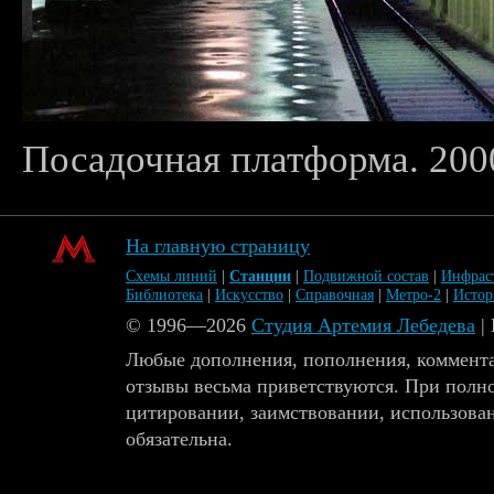
Посадочная платформа. 2000
На главную страницу
Схемы линий
|
Станции
|
Подвижной состав
|
Инфрас
Библиотека
|
Искусство
|
Справочная
|
Метро-2
|
Исто
© 1996—2026
Студия Артемия Лебедева
|
Любые дополнения, пополнения, коммента
отзывы весьма приветствуются. При полн
цитировании, заимствовании, использова
обязательна.