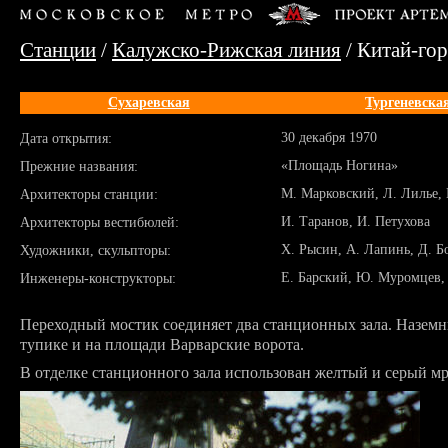
Станции
/
Калужско-Рижская линия
/ Китай-го
Сухаревская
Тургеневска
30 декабря 1970
Дата открытия:
«Площадь Ногина»
Прежние названия:
М. Марковский, Л. Лилье,
Архитекторы станции:
И. Таранов, И. Петухова
Архитекторы вестибюлей:
Х. Рысин, А. Лапинь, Д. Б
Художники, скульпторы:
Е. Барский, Ю. Муромцев,
Инженеры-конструкторы:
Переходный мостик соединяет два станционных зала. Наземн
тупике и на площади Варварские ворота.
В отделке станционного зала использован желтый и серый м