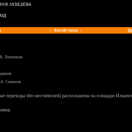
род
я
← Китай-город →
Тр
 В. Литвинов
одниек
 А. Семенов
ые переходы (без вестибюлей) расположены на площади Ильинск
рамор.