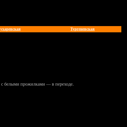
ухаревская
Тургеневская
й с белыми прожилками — в переходе.