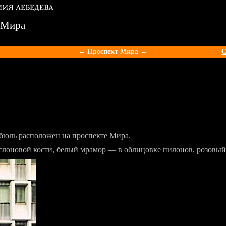
 Мира
← Проспект Мира →
С
бюль расположен на проспекте Мира.
 слоновой кости, белый мрамор — в облицовке пилонов, розовы