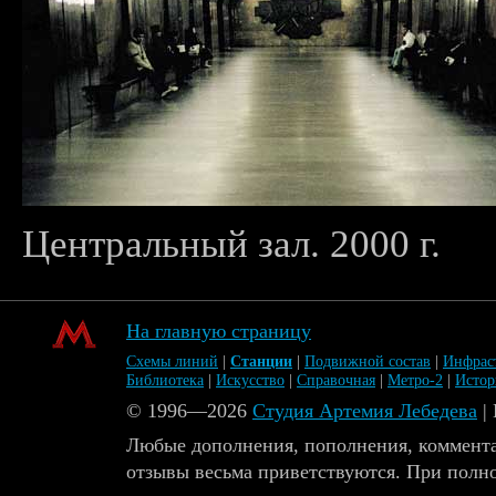
Центральный зал. 2000 г.
На главную страницу
Схемы линий
|
Станции
|
Подвижной состав
|
Инфрас
Библиотека
|
Искусство
|
Справочная
|
Метро-2
|
Исто
© 1996—2026
Студия Артемия Лебедева
|
Любые дополнения, пополнения, коммента
отзывы весьма приветствуются. При полн