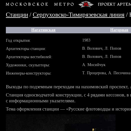
Станции
/
Серпуховско-Тимирязевская линия
/ 
Нагатинская
Нагорная
1983
Год открытия:
В. Волович, Л. Попов
Архитекторы станции:
В. Волович, Л. Попов
Архитекторы вестибюлей:
А. Мосийчук
Художники, скульпторы:
Т. Процерова, А. Песочина
Инженеры-конструкторы:
Выходы по подземным переходам на нахимовский проспект,
Станция односводчатой конструкции, с 4 рядами кессонов, 
с информационными указателями.
Тема оформления станции — «Русские флотоводцы и история 