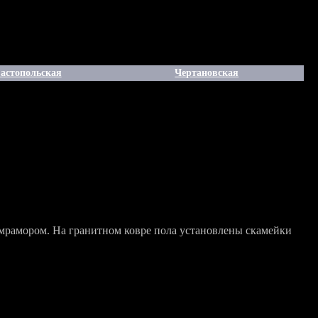
астопольская
Чертановская
мрамором. На гранитном ковре пола установлены скамейки