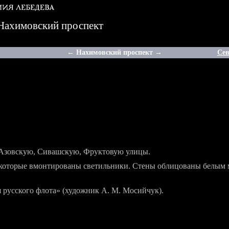
Нахимовский проспект
← Нахимовский проспект →
Сев
 Азовскую, Сивашскую, Фруктовую улицы.
в которые вмонтированы светильники. Стены облицованы белым 
русского флота» (художник А. М. Мосийчук).