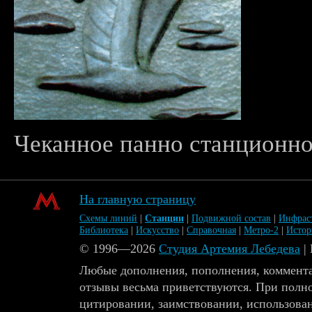
Чеканное панно станционног
На главную страницу
Схемы линий
|
Станции
|
Подвижной состав
|
Инфрас
Библиотека
|
Искусство
|
Справочная
|
Метро-2
|
Исто
© 1996—2026
Студия Артемия Лебедева
|
Любые дополнения, пополнения, коммента
отзывы весьма приветствуются. При полн
цитировании, заимствовании, использова