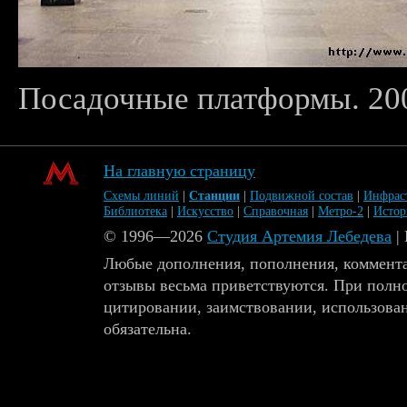
Посадочные платформы. 200
На главную страницу
Схемы линий
|
Станции
|
Подвижной состав
|
Инфрас
Библиотека
|
Искусство
|
Справочная
|
Метро-2
|
Исто
© 1996—2026
Студия Артемия Лебедева
|
Любые дополнения, пополнения, коммента
отзывы весьма приветствуются. При полн
цитировании, заимствовании, использова
обязательна.