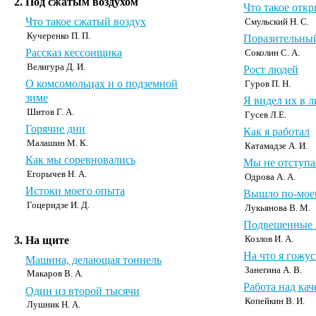
2. Под сжатым воздухом
Что такое отк
Что такое сжатый воздух
Смульский Н. С.
Кучеренко П. П.
Поразительны
Рассказ кессонщика
Соколин С. А.
Велигура Д. И.
Рост людей
О комсомольцах и о подземной
Гуров П. Н.
зиме
Я видел их в 
Шитов Г. А.
Гусев Л.Е.
Горячие дни
Как я работал
Малашин М. К.
Катамадзе А. И.
Как мы соревновались
Мы не отступ
Егорычев Н. А.
Одрова А. А.
Истоки моего опыта
Вышло по-мое
Гоцеридзе И. Д.
Лукьянова В. М.
Подвешенные 
3. На щите
Козлов И. А.
На что я гожус
Машина, делающая тоннель
Занегина А. В.
Макаров В. А.
Работа над ка
Один из второй тысячи
Копейкин В. И.
Лушник Н. А.