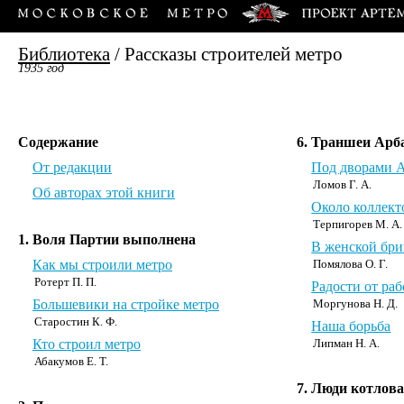
Библиотека
/
Рассказы строителей метро
1935 год
Содержание
6. Траншеи Арб
От редакции
Под дворами 
Ломов Г. А.
Об авторах этой книги
Около коллект
Терпигорев М. А.
1. Воля Партии выполнена
В женской бри
Как мы строили метро
Помялова О. Г.
Ротерт П. П.
Радости от раб
Большевики на стройке метро
Моргунова Н. Д.
Старостин К. Ф.
Наша борьба
Кто строил метро
Липман Н. А.
Абакумов Е. Т.
7. Люди котлов