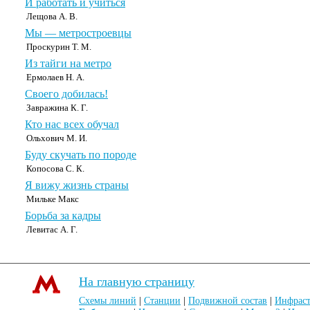
И работать и учиться
Лещова А. В.
Мы — метростроевцы
Проскурин Т. М.
Из тайги на метро
Ермолаев Н. А.
Своего добилась!
Завражина К. Г.
Кто нас всех обучал
Ольхович М. И.
Буду скучать по породе
Копосова С. К.
Я вижу жизнь страны
Мильке Макс
Борьба за кадры
Левитас А. Г.
На главную страницу
Схемы линий
|
Станции
|
Подвижной состав
|
Инфраст