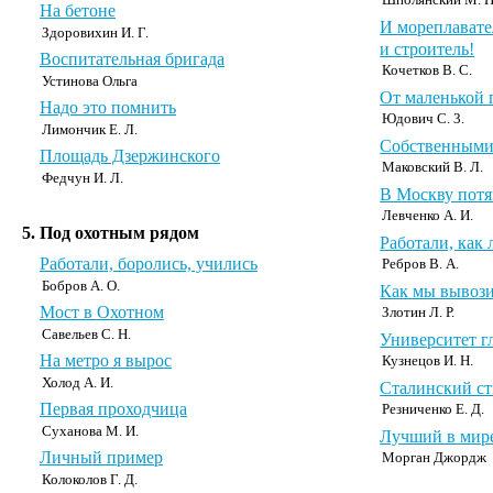
Шполянский М. Н
На бетоне
И мореплавате
Здоровихин И. Г.
и строитель!
Воспитательная бригада
Кочетков В. С.
Устинова Ольга
От маленькой
Надо это помнить
Юдович С. 3.
Лимончик Е. Л.
Собственными
Площадь Дзержинского
Маковский В. Л.
Федчун И. Л.
В Москву потя
Левченко А. И.
5. Под охотным рядом
Работали, как 
Работали, боролись, учились
Ребров В. А.
Бобров А. О.
Как мы вывози
Мост в Охотном
Злотин Л. Р.
Савельев С. Н.
Университет г
На метро я вырос
Кузнецов И. Н.
Холод А. И.
Сталинский ст
Первая проходчица
Резниченко Е. Д.
Суханова М. И.
Лучший в мир
Личный пример
Морган Джордж
Колоколов Г. Д.