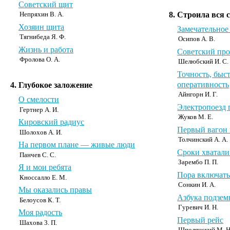
Советский щит
8. Строила вся 
Непряхин В. А.
Хозяин щита
Замечательное
Тягнибеда Я. Ф.
Осипов А. В.
Жизнь и работа
Советский про
Фролова О. А.
Шелюбский И. С. 
Точность, быст
оперативность
4. Глубокое заложение
Айнгорн И. Г.
О смелости
Электропоезд 
Гертнер А. И.
Жуков М. Е.
Кировский радиус
Первый вагон 
Шолохов А. И.
Толчинский А. А.
На первом плане — живые люди
Сроки хватали
Панчев С. С.
Зарембо П. П.
Я и мои ребята
Пора включать
Кноссалло Е. М.
Сонкин И. А.
Мы оказались правы
Азбука подзем
Белоусов К. Т.
Гуревич И. Н.
Моя радость
Первый рейс
Шахова 3. П.