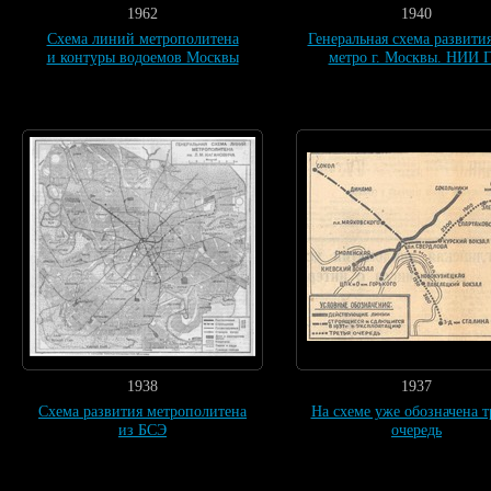
1962
1940
Схема линий метрополитена
Генеральная схема развития
и контуры водоемов Москвы
метро г. Москвы. НИИ Г
1938
1937
Схема развития метрополитена
На схеме уже обозначена т
из БСЭ
очередь