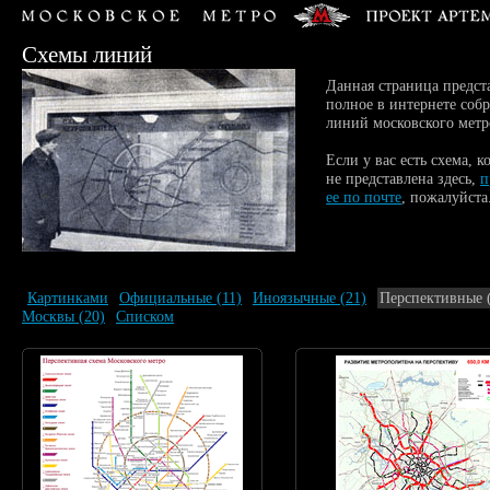
Схемы линий
Данная страница предст
полное в интернете собр
линий московского метр
Если у вас есть схема, к
не представлена здесь,
п
ее по почте
, пожалуйста
Картинками
Официальные
(11)
Иноязычные
(21)
Перспективные
Москвы
(20)
Списком