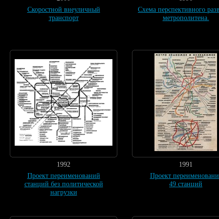
Скоростной внеуличный
Схема перспективного раз
транспорт
метрополитена.
1992
1991
Проект переименований
Проект переименовани
станций без политической
49 станций
нагрузки