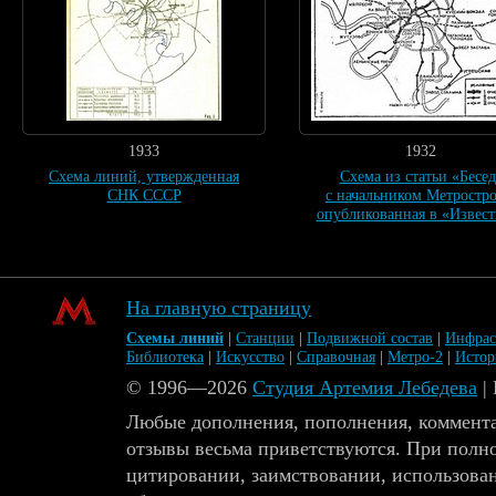
1933
1932
Схема линий, утвержденная
Схема из статьи «Бесед
СНК СССР
с начальником Метростро
опубликованная в «Извест
На главную страницу
Схемы линий
|
Станции
|
Подвижной состав
|
Инфрас
Библиотека
|
Искусство
|
Справочная
|
Метро-2
|
Исто
© 1996—2026
Студия Артемия Лебедева
|
Любые дополнения, пополнения, коммента
отзывы весьма приветствуются. При полн
цитировании, заимствовании, использова