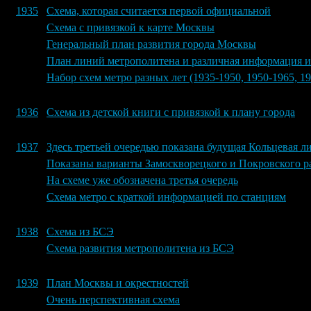
1935
Схема, которая считается первой официальной
Схема с привязкой к карте Москвы
Генеральный план развития города Москвы
План линий метрополитена и различная информация 
Набор схем метро разных лет (1935-1950, 1950-1965, 1
1936
Схема из детской книги с привязкой к плану города
1937
Здесь третьей очередью показана будущая Кольцевая л
Показаны варианты Замоскворецкого и Покровского ра
На схеме уже обозначена третья очередь
Схема метро с краткой информацией по станциям
1938
Схема из БСЭ
Схема развития метрополитена из БСЭ
1939
План Москвы и окрестностей
Очень перспективная схема