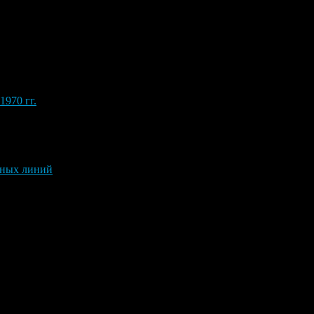
970 гг.
вных линий