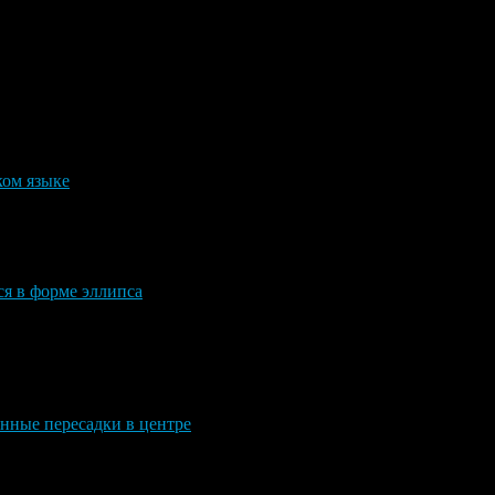
ком языке
ся в форме эллипса
нные пересадки в центре