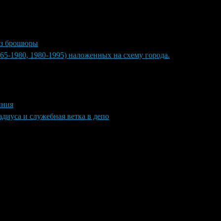
из брошюры
965-1980, 1980-1995) наложенных на схему города.
иния
диуса и служебная ветка в депо