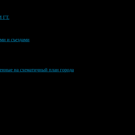
И ГТ.
ми и съездами
енные на схематичный план города