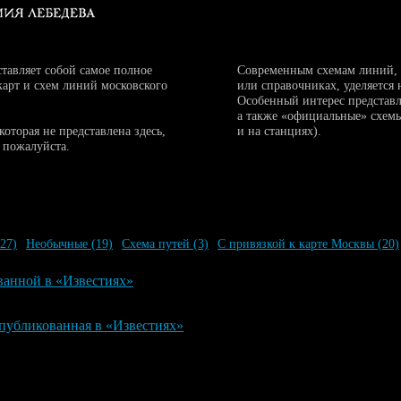
тавляет собой самое полное
Современным схемам линий,
карт и схем линий московского
или справочниках, уделяется
Особенный интерес представл
а также «официальные» схемы
 которая не представлена здесь,
и на станциях).
, пожалуйста.
(27)
Необычные
(19)
Схема путей
(3)
С привязкой к карте Москвы
(20)
ванной в «Известиях»
опубликованная в «Известиях»