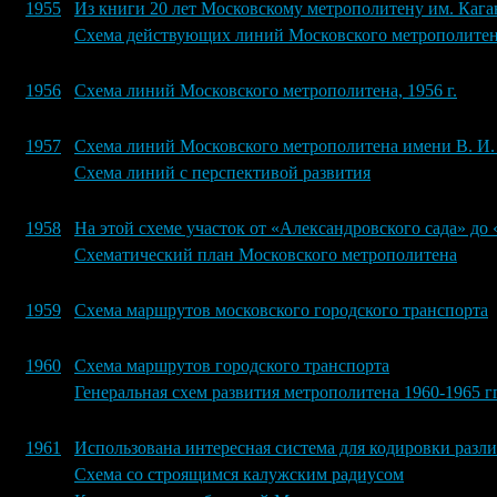
1955
Из книги 20 лет Московскому метрополитену им. Каг
Схема действующих линий Московского метрополитена
1956
Схема линий Московского метрополитена, 1956 г.
1957
Схема линий Московского метрополитена имени В. И.
Схема линий с перспективой развития
1958
На этой схеме участок от «Александровского сада» до
Схематический план Московского метрополитена
1959
Схема маршрутов московского городского транспорта
1960
Схема маршрутов городского транспорта
Генеральная схем развития метрополитена 1960-1965 гг
1961
Использована интересная система для кодировки раз
Схема со строящимся калужским радиусом