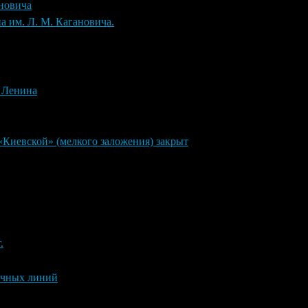
ановича
 им. Л. М. Кагановича.
 Ленина
 «Киевской» (мелкого заложения) закрыт
.
личных линий