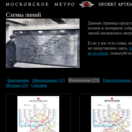
Схемы линий
Данная страница предст
полное в интернете собр
линий московского метр
Если у вас есть схема, к
не представлена здесь,
п
ее по почте
, пожалуйста
Картинками
Официальные
(11)
Иноязычные
(21)
Перспективные
Москвы
(20)
Списком